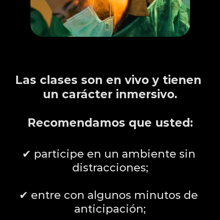
CÓMO APROVECHAR 
AL MÁXIMO
Las clases son en vivo y tienen 
un carácter inmersivo.
Recomendamos que usted:
✔ participe en un ambiente sin 
distracciones;
✔ entre con algunos minutos de 
anticipación;