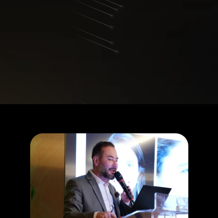
COMPLETADA!
Su cupo en el webinario La 
Revolución de la 
Blefaroplastia está 
garantizado.