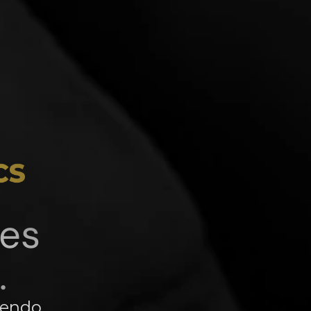
es 
.
iendo 