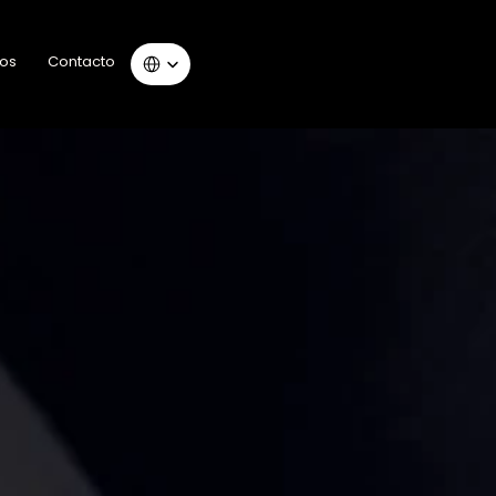
Select Language
ros
Contacto
bros
Contacto