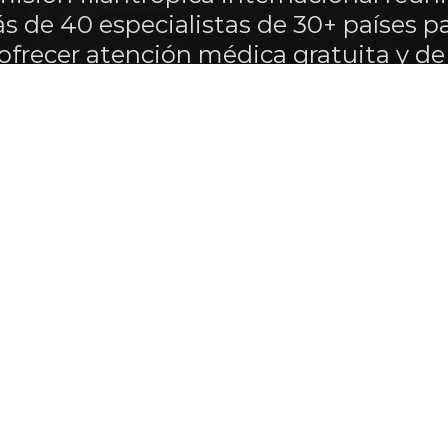
s de 40 especialistas de 30+ países pa
ofrecer atención médica gratuita y de 
excelencia.